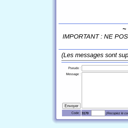
~
IMPORTANT : NE POST
(Les messages sont sup
Pseudo :
Message :
Code :
3170
(Recopiez le co