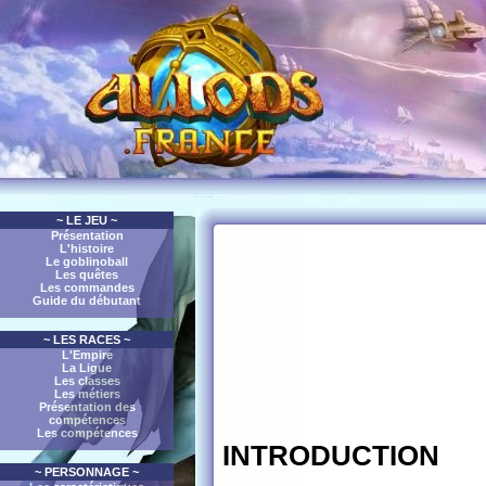
~ LE JEU ~
Présentation
L'histoire
Le goblinoball
Les quêtes
Les commandes
Guide du débutant
~ LES RACES ~
L'Empire
La Ligue
Les classes
Les métiers
Présentation des
compétences
Les compétences
INTRODUCTION
~ PERSONNAGE ~