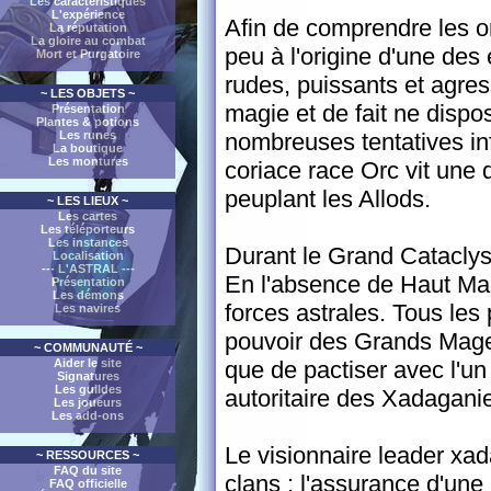
Les caractéristiques
L'expérience
Afin de comprendre les ori
La réputation
La gloire au combat
peu à l'origine d'une des
Mort et Purgatoire
rudes, puissants et agres
~ LES OBJETS ~
magie et de fait ne dispo
Présentation
Plantes & potions
nombreuses tentatives inf
Les runes
La boutique
Les montures
coriace race Orc vit une
peuplant les Allods.
~ LES LIEUX ~
Les cartes
Les téléporteurs
Les instances
Durant le Grand Cataclys
Localisation
--- L'ASTRAL ---
En l'absence de Haut Ma
Présentation
Les démons
forces astrales. Tous les 
Les navires
pouvoir des Grands Mages.
~ COMMUNAUTÉ ~
que de pactiser avec l'u
Aider le site
Signatures
Les guildes
autoritaire des Xadagani
Les joueurs
Les add-ons
Le visionnaire leader xa
~ RESSOURCES ~
FAQ du site
clans : l'assurance d'une
FAQ officielle