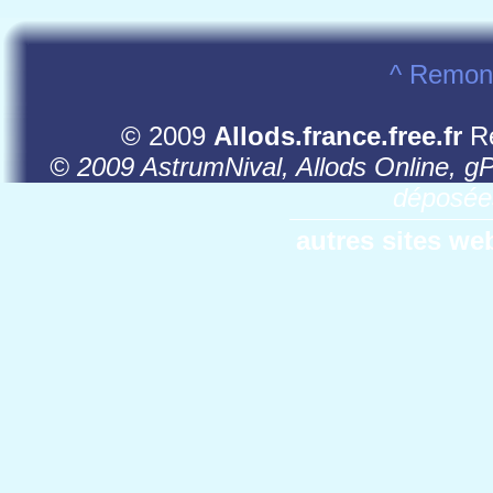
^ Remont
© 2009
Allods.france.free.fr
Re
© 2009 AstrumNival, Allods Online, g
déposées
autres sites we