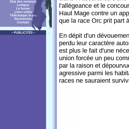
État des serveurs
l'allégeance et le concour
Lexique
Le forum
Haut Mage contre un appr
Liens utiles
Télécharger le jeu
que la race Orc prit part 
Rechercher
Contact
~ PUBLICITÉS ~
En dépit d'un dévouement 
perdu leur caractère auto
est plus le fait d'une néce
union forcée un peu comm
par la raison et dépourvue
agressive parmi les habit
races ne sauraient surviv